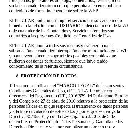
foros, chats, generadores de blogs, comentarios, reseñas, redes
sociales o cualquier otro medio que permita a terceros publicar
contenidos de forma independiente sobre la WEB.
El TITULAR podrá interrumpir el servicio o resolver de modo
inmediato la relación con el USUARIO si detecta un uso de la 
o de cualquier de los Contenidos y Servicios ofertados son
contrarios a las presentes Condiciones Generales de Uso.
El TITULAR pondrá todos sus medios y esfuerzo para la
subsanación de cualquier interrupción o error producido en la W
y para, eventualmente, suprimir los posibles contenidos que
pudieran ocasionar perjuicios, siempre que haya tenido
conocimiento de la referida circunstancia.
PROTECCIÓN DE DATOS.
Tal y como se indica en el “MARCO LEGAL” de las presentes
Condiciones Generales de Uso, el TITULAR cumple con las
directrices del Reglamento (UE) 2016/679 del Parlamento Europ
y del Consejo de 27 de abril de 2016 relativo a la protección de la
personas físicas en lo que respecta al tratamiento de datos persona
y a la libre circulación de estos datos y por el que se deroga la
Directiva 95/46/CE, y con la Ley Orgánica 3/2018 de 5 de
diciembre, de Protección de Datos Personales y Garantía de los
Derechos Digitales, y vela por garantizar un correcto uso y