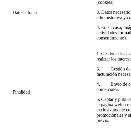
(cookies).
3. Datos necesarios
Datos a tratar
administrativa y co
4. En su caso, im
actividades format
consentimiento).
1. Gestionar las c
realizar los intere
3. Gestión de p
facturación necesar
4. Envío de co
comerciales.
Finalidad
5. Captar y publi
la página web o re
exclusivamente con
promocionales y s
previo.