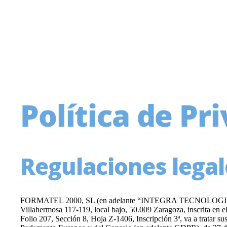
Política de Pr
Regulaciones legal
FORMATEL 2000, SL (en adelante “INTEGRA TECNOLOGIA”) c
Villahermosa 117-119, local bajo, 50.009 Zaragoza, inscrita en 
Folio 207, Sección 8, Hoja Z-1406, Inscripción 3ª, va a tratar 