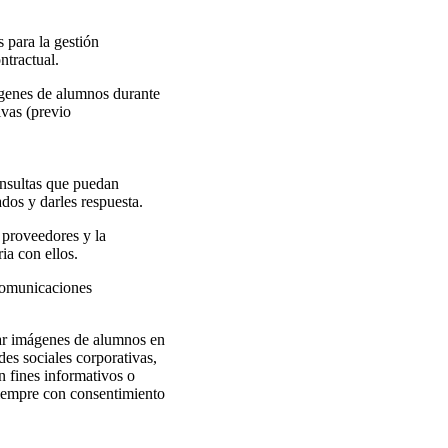
 para la gestión
ntractual.
ágenes de alumnos durante
ivas (previo
onsultas que puedan
sados y darles respuesta.
roveedores y la
ia con ellos.
municaciones
car imágenes de alumnos en
des sociales corporativas,
 fines informativos o
iempre con consentimiento