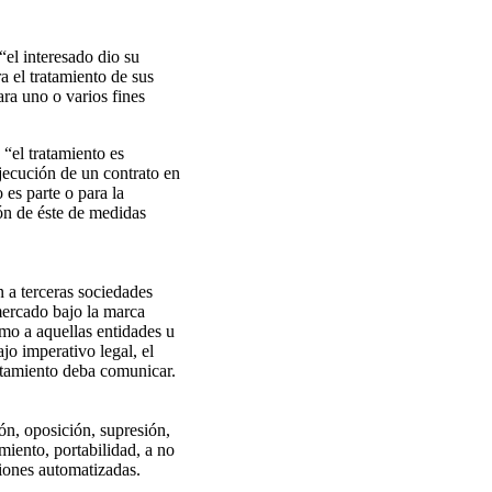
el interesado dio su
a el tratamiento de sus
ara uno o varios fines
“el tratamiento es
ejecución de un contrato en
o es parte o para la
ión de éste de medidas
 a terceras sociedades
mercado bajo la marca
 a aquellas entidades u
jo imperativo legal, el
atamiento deba comunicar.
ón, oposición, supresión,
amiento, portabilidad, a no
siones automatizadas.