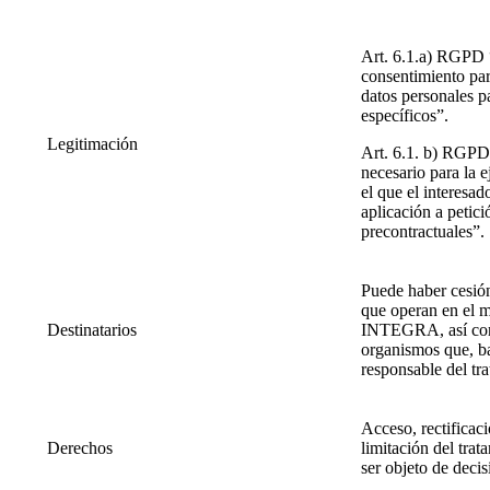
Art. 6.1.a) RGPD “
consentimiento par
datos personales p
específicos”.
Legitimación
Art. 6.1. b) RGPD 
necesario para la 
el que el interesad
aplicación a petic
precontractuales”.
Puede haber cesión
que operan en el 
Destinatarios
INTEGRA, así como
organismos que, ba
responsable del tr
Acceso, rectificaci
Derechos
limitación del trat
ser objeto de deci