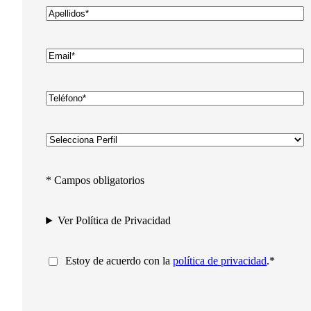
Apellidos
*
Apellidos
Introduce
tu
email
*
Teléfono
*
Sin
nombre
*
* Campos obligatorios
Ver Política de Privacidad
Consentimiento
*
Estoy de acuerdo con la
política de privacidad
.
*